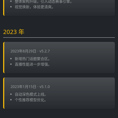
整体架构升级，引入动态赛事引擎。
视觉焕新，体验更清爽。
2023 年
2023年8月29日 · v5.2.7
新增热门话题聚合区。
直播性能进一步增强。
2023年1月15日 · v5.1.0
自动深色模式上线。
个性推荐模型优化。