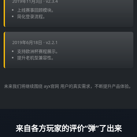
2019年11月3日 · v2.3.4
上线赛事回顾模块。
简化登录流程。
2019年6月18日 · v2.2.1
支持欧洲杯赛程展示。
提升老机型兼容性。
未来我们将继续围绕 ayx官网 用户的真实需求，不断提升产品体验。
来自各方玩家的评价“弹”了出来