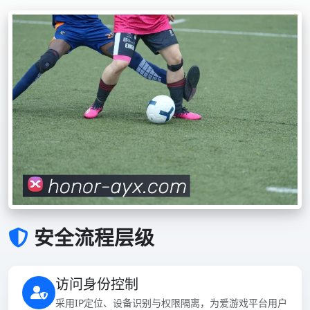
安全流程层级
访问身份控制
采用IP定位、设备识别与权限隔离，为爱游戏平台用户