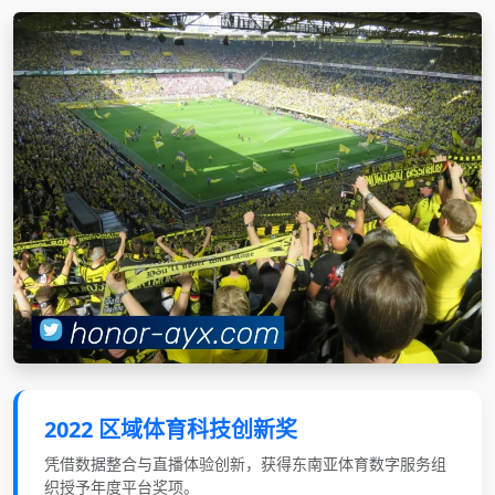
2022 区域体育科技创新奖
凭借数据整合与直播体验创新，获得东南亚体育数字服务组
织授予年度平台奖项。