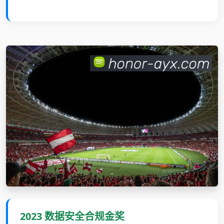
2023 数据安全合规金奖