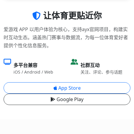
让体育更贴近你
爱游戏 APP 以用户体验为核心，支持ayx官网项目，构建实
时互动生态。涵盖热门赛事与数据流，为每一位体育爱好者
提供个性化信息服务。
多平台兼容
社群互动
iOS / Android / Web
关注、评论、参与话题
App Store
Google Play