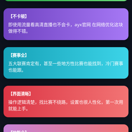
【不卡顿】
即使用流量看高清直播也不会卡，ayx官网 在网络优化这块
做得不错。
【赛事全】
五大联赛肯定有，甚至一些地方性比赛也能找到，冷门赛事
也能跟。
【界面清晰】
操作逻辑清楚，找比赛不绕路，设置也很人性化，第一次用
就能上手。