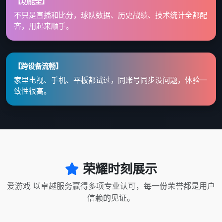
【功能全】
不只是直播和比分，球队数据、历史战绩、技术统计全都配
齐，用起来顺手。
【跨设备流畅】
家里电视、手机、平板都试过，同账号同步没问题，体验一
致性很高。
荣耀时刻展示
爱游戏 以卓越服务赢得多项专业认可，每一份荣誉都是用户
信赖的见证。