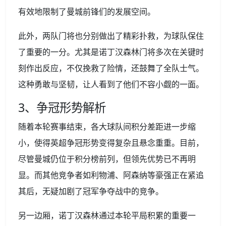
有效地限制了曼城前锋们的发展空间。
此外，两队门将也分别做出了精彩扑救，为球队保住
了重要的一分。尤其是诺丁汉森林门将多次在关键时
刻作出反应，不仅挽救了险情，还鼓舞了全队士气。
这种勇敢与坚韧，让人看到了他们不容小觑的一面。
3、争冠形势解析
随着本轮赛事结束，各大球队间积分差距进一步缩
小，使得英超争冠形势变得复杂且悬念重重。目前，
尽管曼城仍位于积分榜前列，但领先优势已不再明
显。而其他竞争者如利物浦、阿森纳等豪强正在紧追
其后，无疑加剧了冠军争夺战中的竞争。
另一边厢，诺丁汉森林通过本轮平局积累的重要一