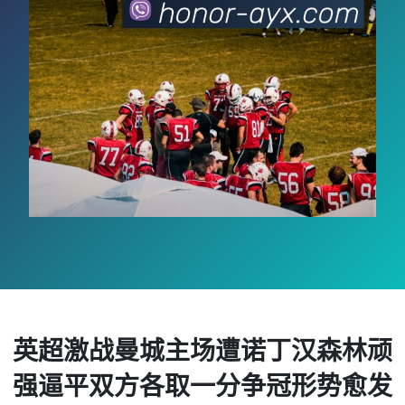
英超激战曼城主场遭诺丁汉森林顽
强逼平双方各取一分争冠形势愈发