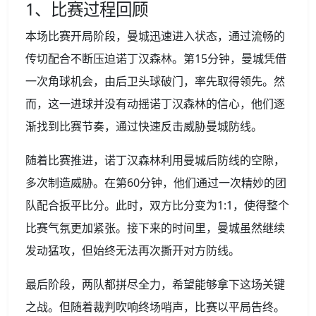
1、比赛过程回顾
本场比赛开局阶段，曼城迅速进入状态，通过流畅的
传切配合不断压迫诺丁汉森林。第15分钟，曼城凭借
一次角球机会，由后卫头球破门，率先取得领先。然
而，这一进球并没有动摇诺丁汉森林的信心，他们逐
渐找到比赛节奏，通过快速反击威胁曼城防线。
随着比赛推进，诺丁汉森林利用曼城后防线的空隙，
多次制造威胁。在第60分钟，他们通过一次精妙的团
队配合扳平比分。此时，双方比分变为1:1，使得整个
比赛气氛更加紧张。接下来的时间里，曼城虽然继续
发动猛攻，但始终无法再次撕开对方防线。
最后阶段，两队都拼尽全力，希望能够拿下这场关键
之战。但随着裁判吹响终场哨声，比赛以平局告终。