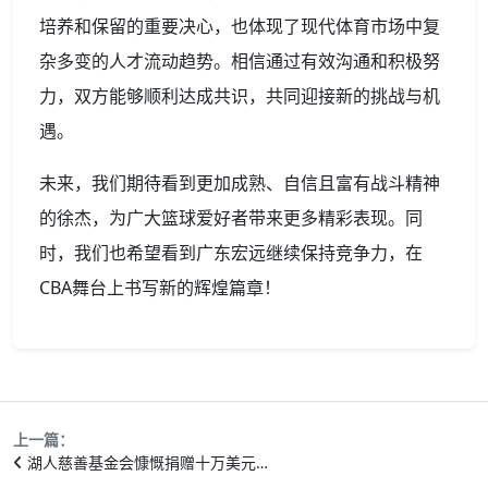
培养和保留的重要决心，也体现了现代体育市场中复
杂多变的人才流动趋势。相信通过有效沟通和积极努
力，双方能够顺利达成共识，共同迎接新的挑战与机
遇。
未来，我们期待看到更加成熟、自信且富有战斗精神
的徐杰，为广大篮球爱好者带来更多精彩表现。同
时，我们也希望看到广东宏远继续保持竞争力，在
CBA舞台上书写新的辉煌篇章！
上一篇：
湖人慈善基金会慷慨捐赠十万美元…