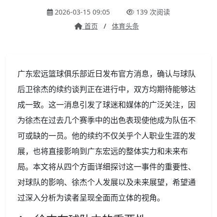
2026-03-15 09:05
139 次阅读
首页
/
体育头条
广东宏远篮球俱乐部近日发布官方消息，确认与球队
后卫徐杰的续约谈判正在进行中，双方均期待能够达
成一致。这一消息引发了球迷和媒体的广泛关注，因
为徐杰在过去几个赛季中的出色表现使他成为队伍不
可或缺的一员。他的续约不仅关乎个人职业生涯的发
展，也将直接影响到广东宏远的整体实力和未来布
局。本文将从四个方面详细探讨这一事件的重要性、
对球队的影响、徐杰个人发展以及未来展望，希望通
过深入分析为读者呈现全面而立体的视角。