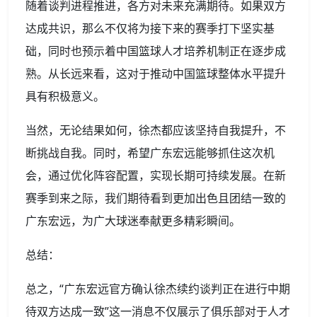
随着谈判进程推进，各方对未来充满期待。如果双方
达成共识，那么不仅将为接下来的赛季打下坚实基
础，同时也预示着中国篮球人才培养机制正在逐步成
熟。从长远来看，这对于推动中国篮球整体水平提升
具有积极意义。
当然，无论结果如何，徐杰都应该坚持自我提升，不
断挑战自我。同时，希望广东宏远能够抓住这次机
会，通过优化阵容配置，实现长期可持续发展。在新
赛季到来之际，我们期待看到更加出色且团结一致的
广东宏远，为广大球迷奉献更多精彩瞬间。
总结：
总之，“广东宏远官方确认徐杰续约谈判正在进行中期
待双方达成一致”这一消息不仅展示了俱乐部对于人才