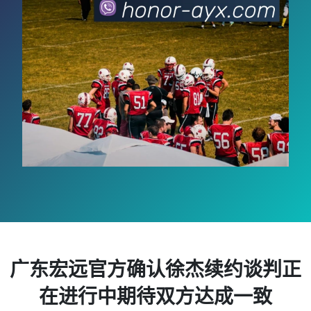
广东宏远官方确认徐杰续约谈判正
在进行中期待双方达成一致